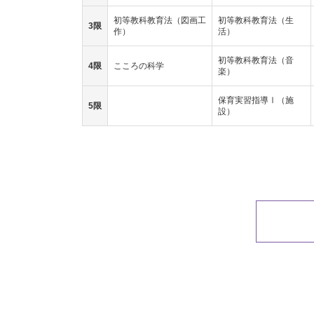
初等教科教育法（図画工
初等教科教育法（生
3限
作）
活）
初等教科教育法（音
4限
こころの科学
楽）
保育実習指導Ⅰ（施
5限
設）