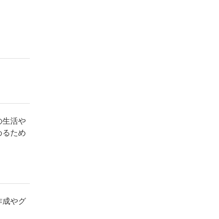
の生活や
めるため
作成やグ