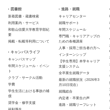
図書館
進路・就職
新着図書・蔵書検索
キャリアセンター
利用案内・サービス
就職サポート
和歌山信愛大学教育学部紀
年間スケジュール
要
専門職・キャリアアップの
掲載・転載等利用について
ための各種講座
人事・採用ご担当者の方へ
キャンパスライフ
インターンシップ
キャンパスマップ
【学生専用】本学キャリア
年間スケジュール・イベン
支援システム
ト
全卒業生就職データ
クラブ・サークル活動
最新の就職状況（2026年3
学費
月10日現在）
学生生活における事故の補
就職総合
償
内定者・卒業生の声
奨学金・修学支援
進路・就職リーフレット
福利厚生