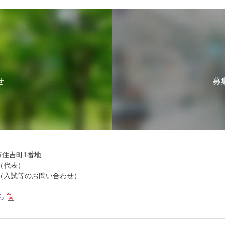
せ
募
山市住吉町1番地
28（代表）
3120（入試等のお問い合わせ）
ら