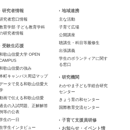
研究者情報
地域連携
研究者窓口情報
主な活動
教育学部 子ども教育学科
子育て広場
の研究者情報
公開講座
聴講生・科目等履修生
受験生応援
出張講義
和歌山信愛大学 OPEN
学生のボランティアに関す
CAMPUS
る窓口
和歌山信愛の強み
本町キャンパス周辺マップ
研究機関
データで見る和歌山信愛大
わかやま子ども学総合研究
学
センター
動画で伝える和歌山信愛
きょう育の和センター
過去の入試問題、正解解答
国際教育交流センター
例等の公表
学生の一日
子育て支援員研修
在学生インタビュー
お知らせ・イベント情