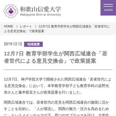
MENU
HOME
レポート
12月7日 教育学部学生が関西広域連合「若者世代に
よる意見交換会」で政策提案
2019.12.12
地域連携
12月7日 教育学部学生が関西広域連合「若
者世代による意見交換会」で政策提案
12月
7
日、神戸学院大学で開催された関西広域連合「
若者世代によ
る意見交換会」
において、本学教育学部子ども教育学科の
桒野光
加さんと藤本龍宜
さんが政策提案を行いました。
関西広域連合では、
若者世代の意見を関西広域連合の施策に活か
すことを目的に、「人が環流し、関西の魅力・活力を高めるため
に」というメインテーマの下、四つのサブテーマを設け、大学生