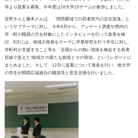
等より提案を募集。今年度は10大学15チームが参加しました。
桒野さんと藤本
さんは、「
関西圏域での若者世代の定住促進
」と
いうサブテーマに対し、今年6月から、アンケート調査や県内の
市・町の職員の方を対象にしたインタビューを行って政策を検
討。8月には、地域力発展をテーマに卒業研究を行う学生に対し、
市町村が支援すること等を「全国からの熱い視線を喚起する若者
目線で捉えた
‘
地域力
’
の新たな創造とその発信」というレポートに
まとめました。そして、12月に提案について発表
を行い、他大学
の学生や関西広域連合の職員等と意見交換を行いました
。