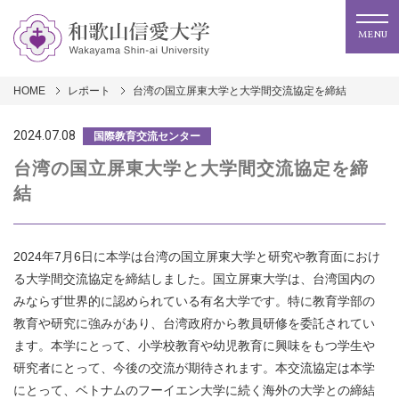
MENU
HOME
レポート
台湾の国立屏東大学と大学間交流協定を締結
2024.07.08
国際教育交流センター
台湾の国立屏東大学と大学間交流協定を締
結
2024年7月6日に本学は台湾の国立屏東大学と研究や教育面におけ
る大学間交流協定を締結しました。国立
屏東大学は、台湾国内の
みならず世界的に認められている有名大学です。
特に教育学部の
教育や研究に強みがあり、台湾政府から教員研修を委託されてい
ます。
本学にとって、小学校教育や幼児教育に興味をもつ学生や
研究者にとって、
今後の交流が期待されます。
本交流協定は本学
にとって、ベトナムのフーイエン大学に続く
海外の大学との締結