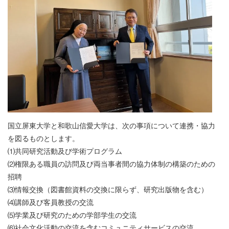
国立屏東大学と和歌山信愛大学は、次の事項について連携・協力
を図るものとします。
⑴共同研究活動及び学術プログラム
⑵権限ある職員の訪問及び両当事者間の協力体制の構築のための
招聘
⑶情報交換（図書館資料の交換に限らず、研究出版物を含む）
⑷講師及び客員教授の交流
⑸学業及び研究のための学部学生の交流
⑹社会文化活動の交流を含むコミュニティサービスの交流