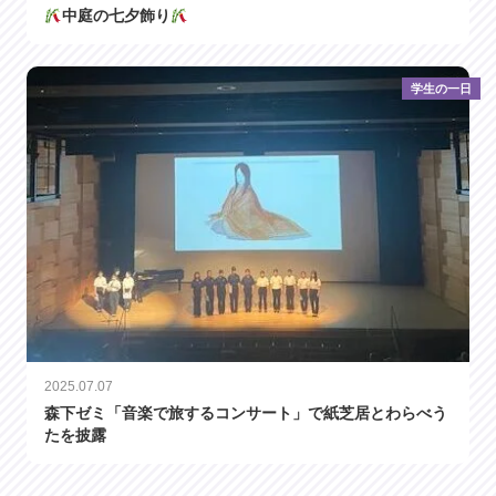
中庭の七夕飾り
学生の一日
2025.07.07
森下ゼミ「音楽で旅するコンサート」で紙芝居とわらべう
たを披露