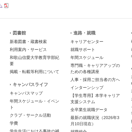
ら
図書館
進路・就職
新着図書・蔵書検索
キャリアセンター
利用案内・サービス
就職サポート
和歌山信愛大学教育学部紀
年間スケジュール
要
専門職・キャリアアップの
掲載・転載等利用について
ための各種講座
人事・採用ご担当者の方へ
キャンパスライフ
インターンシップ
キャンパスマップ
【学生専用】本学キャリア
年間スケジュール・イベン
支援システム
ト
全卒業生就職データ
クラブ・サークル活動
最新の就職状況（2026年3
学費
月10日現在）
学生生活における事故の補
就職総合