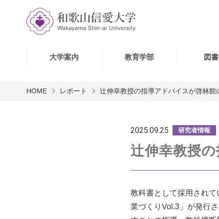
大学案内
教育学部
図書
HOME
レポート
辻伸幸教授の指導アドバイスが啓林館
2025.09.25
研究者情報
辻伸幸教授の
教科書として採用されて
業づくりVol.3」が発